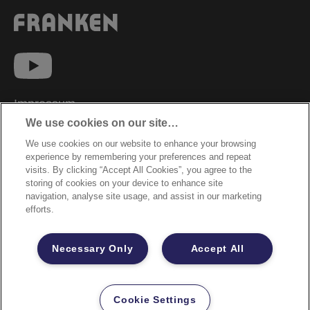
Impressum
We use cookies on our site…
Datenschutzhinweise
We use cookies on our website to enhance your browsing
Datenzugriffsberechtigung
experience by remembering your preferences and repeat
Sicherheitsdatenblätter
visits. By clicking “Accept All Cookies”, you agree to the
storing of cookies on your device to enhance site
Cookie Richtlinie
navigation, analyse site usage, and assist in our marketing
efforts.
Rechtliche Hinweise
Garantiebestimmungen
Necessary Only
Accept All
Site Map
©2026 ACCO Brands
Cookie Settings