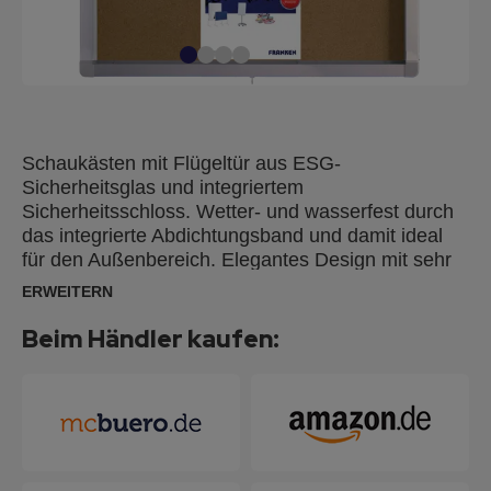
Schaukästen mit Flügeltür aus ESG-
Sicherheitsglas und integriertem
Sicherheitsschloss. Wetter- und wasserfest durch
das integrierte Abdichtungsband und damit ideal
für den Außenbereich. Elegantes Design mit sehr
robustem, silbereloxiertem Aluminiumrahmen (25
ERWEITERN
mm breit) mit Kunststoffecken. Integriertes
Sicherheitsschloss mit 2 Schlüsseln. Inkl.
Beim Händler kaufen:
Montagematerial zur Wandmontage im Hoch- oder
Querformat. Die pinnbare Kork-Oberfläche ist ideal
für die Anbringung von Memos & Notizen mit
Pinnnadeln.