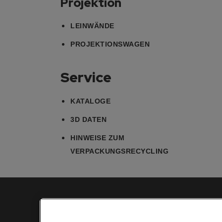
Projektion
LEINWÄNDE
PROJEKTIONSWAGEN
Service
KATALOGE
3D DATEN
HINWEISE ZUM
VERPACKUNGSRECYCLING