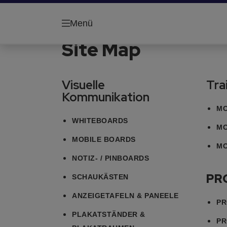
Menü
Site Map
Visuelle
Tra
Kommunikation
MO
WHITEBOARDS
MO
MOBILE BOARDS
MO
NOTIZ- / PINBOARDS
PR
SCHAUKÄSTEN
ANZEIGETAFELN & PANEELE
PR
PLAKATSTÄNDER &
PR