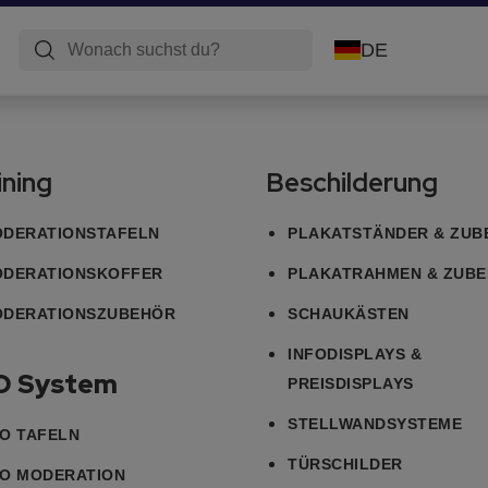
DE
ining
Beschilderung
DERATIONSTAFELN
PLAKATSTÄNDER & ZUB
DERATIONSKOFFER
PLAKATRAHMEN & ZUB
DERATIONSZUBEHÖR
SCHAUKÄSTEN
INFODISPLAYS &
O System
PREISDISPLAYS
STELLWANDSYSTEME
O TAFELN
TÜRSCHILDER
O MODERATION