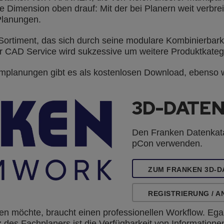
e Dimension oben drauf: Mit der bei Planern weit verbre
-Planungen.
ment, das sich durch seine modulare Kombinierbarkeit 
r CAD Service wird sukzessive um weitere Produktkatego
mplanungen gibt es als kostenlosen Download, ebenso w
3D-DATE
Den Franken Datenkat
pCon verwenden.
ZUM FRANKEN 3D-
REGISTRIERUNG / 
 möchte, braucht einen professionellen Workflow. Egal
es Fachplaners ist die Verfügbarkeit von Informatione