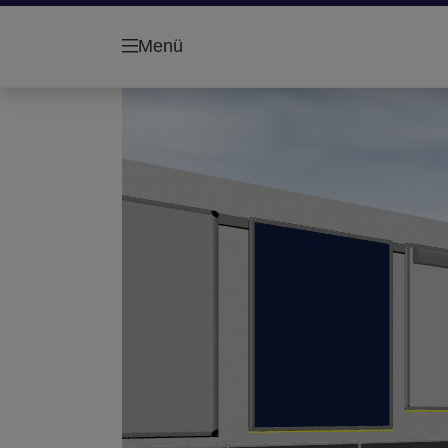
New layer...
Menü