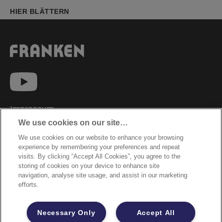
HIER BLÄTTERN
Impressum
We use cookies on our site…
Datenschutzhinweise
We use cookies on our website to enhance your browsing
Datenzugriffsberechtigung
experience by remembering your preferences and repeat
Sicherheitsdatenblätter
visits. By clicking “Accept All Cookies”, you agree to the
storing of cookies on your device to enhance site
Cookie Richtlinie
navigation, analyse site usage, and assist in our marketing
efforts.
Rechtliche Hinweise
Garantiebestimmungen
Necessary Only
Accept All
Site Map