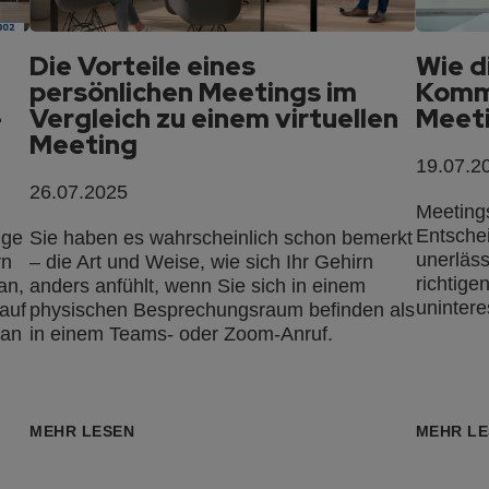
Die Vorteile eines
Wie d
persönlichen Meetings im
Kommu
-
Vergleich zu einem virtuellen
Meeti
Meeting
19.07.2
26.07.2025
Meetings
Entsche
ige
Sie haben es wahrscheinlich schon bemerkt
unerläss
rn
– die Art und Weise, wie sich Ihr Gehirn
richtige
an,
anders anfühlt, wenn Sie sich in einem
unintere
auf
physischen Besprechungsraum befinden als
 an
in einem Teams- oder Zoom-Anruf.
d
MEHR LESEN
MEHR LE