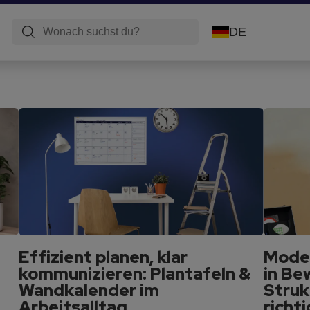
DE
Effizient planen, klar
Moder
kommunizieren: Plantafeln &
in Be
Wandkalender im
Struk
Arbeitsalltag
richt