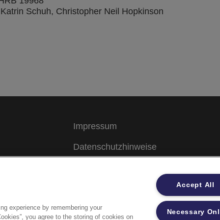
t, HRB 19968
 Katrin Schuh, Christopher Neil Hopkinson
Impressum
Datenschutzhinweise
Datenzugriffsberechtigung
Accept All
Sicherheitsdatenblätter
ing experience by remembering your
Necessary On
Cookies”, you agree to the storing of cookies on