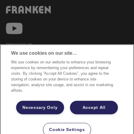
Impressum
We use cookies on our site…
Datenschutzhinweise
We use cookies on our website to enhance your browsing
Datenzugriffsberechtigung
experience by remembering your preferences and repeat
Sicherheitsdatenblätter
visits. By clicking “Accept All Cookies”, you agree to the
storing of cookies on your device to enhance site
Cookie Richtlinie
navigation, analyse site usage, and assist in our marketing
efforts.
Rechtliche Hinweise
Garantiebestimmungen
Necessary Only
Accept All
Site Map
©2026 ACCO Brands
Cookie Settings