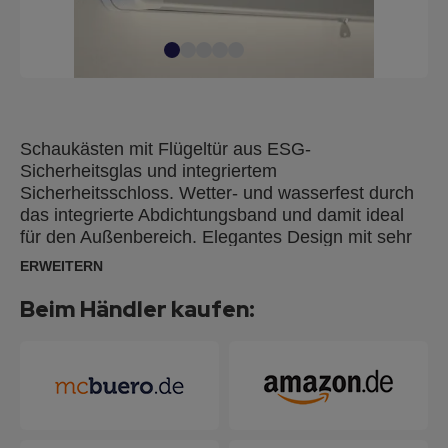
Schaukästen mit Flügeltür aus ESG-
Sicherheitsglas und integriertem
Sicherheitsschloss. Wetter- und wasserfest durch
das integrierte Abdichtungsband und damit ideal
für den Außenbereich. Elegantes Design mit sehr
robustem, silbereloxiertem Aluminiumrahmen (25
ERWEITERN
mm breit) mit Kunststoffecken. Integriertes
Sicherheitsschloss mit 2 Schlüsseln. Inkl.
Beim Händler kaufen:
Montagematerial zur Wandmontage im Hoch- oder
Querformat. Die pinnbare Kork-Oberfläche ist ideal
für die Anbringung von Memos & Notizen mit
Pinnnadeln.