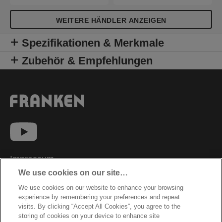
WEITERE HÄNDLER ANZEIGEN
Spezifikationen & Merkmale
Zubehör & Empfehlungen
Impressum
We use cookies on our site…
Datenschutzhinweise
We use cookies on our website to enhance your browsing
Datenzugriffsberechtigung
experience by remembering your preferences and repeat
Sicherheitsdatenblätter
visits. By clicking “Accept All Cookies”, you agree to the
storing of cookies on your device to enhance site