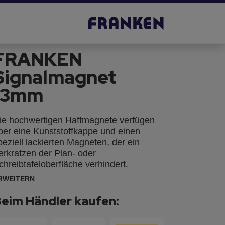
FRANKEN
Signalmagnet
13mm
ie hochwertigen Haftmagnete verfügen
ber eine Kunststoffkappe und einen
peziell lackierten Magneten, der ein
erkratzen der Plan- oder
chreibtafeloberfläche verhindert.
RWEITERN
eim Händler kaufen: