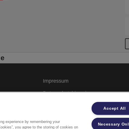
le
Impressum
Datenschutzhinweise
Datenzugriffsberechtigung
Accept All
Sicherheitsdatenblätter
ing experience by remembering your
Necessary On
Cookies”, you agree to the storing of cookies on