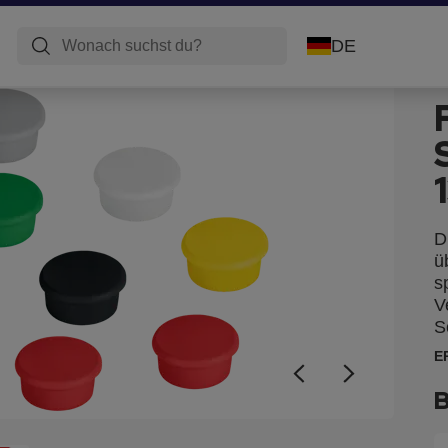
DE
D
ü
s
V
S
E
B