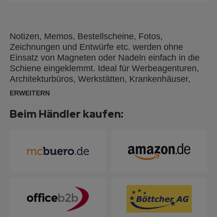
Notizen, Memos, Bestellscheine, Fotos,
Zeichnungen und Entwürfe etc. werden ohne
Einsatz von Magneten oder Nadeln einfach in die
Schiene eingeklemmt. Ideal für Werbeagenturen,
Architekturbüros, Werkstätten, Krankenhäuser,
Hotels sowie Büro-, Konferenz- und
ERWEITERN
Schulungsräume jeglicher Art. Einfache und
schnelle Montage mit Schrauben oder Klebepad.
Beim Händler kaufen:
Beliebig neben- oder untereinander montierbar!