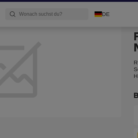
DE
R
S
H
B