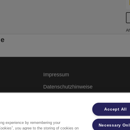
Af
le
Impressum
Datenschutzhinweise
Datenzugriffsberechtigung
Accept All
Sicherheitsdatenblätter
ing experience by remembering your
Necessary On
Cookies”, you agree to the storing of cookies on