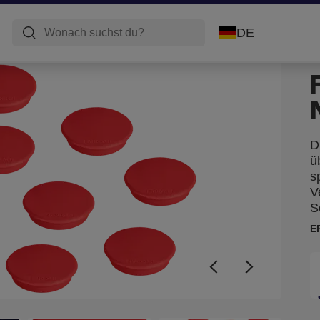
DE
D
ü
s
V
S
E