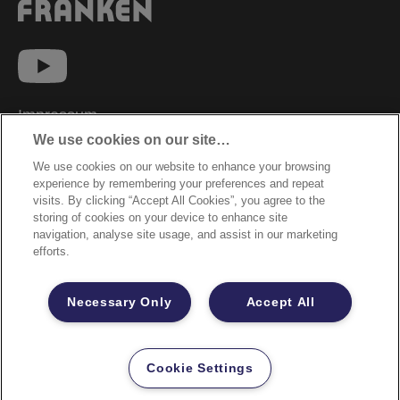
Impressum
We use cookies on our site…
Datenschutzhinweise
We use cookies on our website to enhance your browsing
Datenzugriffsberechtigung
experience by remembering your preferences and repeat
Sicherheitsdatenblätter
visits. By clicking “Accept All Cookies”, you agree to the
storing of cookies on your device to enhance site
Cookie Richtlinie
navigation, analyse site usage, and assist in our marketing
efforts.
Rechtliche Hinweise
Garantiebestimmungen
Necessary Only
Accept All
Site Map
©2026 ACCO Brands
Cookie Settings