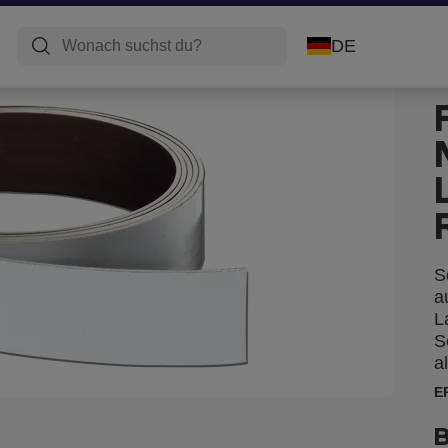
DE
S
a
L
S
a
E
B