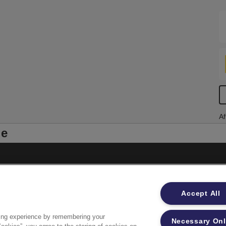
Af
le
Impressum
Accept All
Datenschutzhinweise
Datenzugriffsberechtigung
ing experience by remembering your
Necessary On