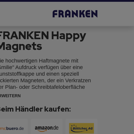
FRANKEN Happy
Magnets
ie hochwertigen Haftmagnete mit
Smilie" Aufdruck verfügen über eine
unststoffkappe und einen speziell
ackierten Magneten, der ein Verkratzen
er Plan- oder Schreibtafeloberfläche
erhindert.
RWEITERN
eim Händler kaufen: