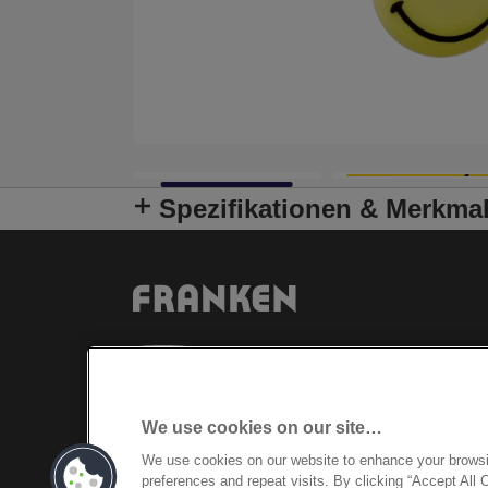
Spezifikationen & Merkma
We use cookies on our site…
We use cookies on our website to enhance your brows
preferences and repeat visits. By clicking “Accept All 