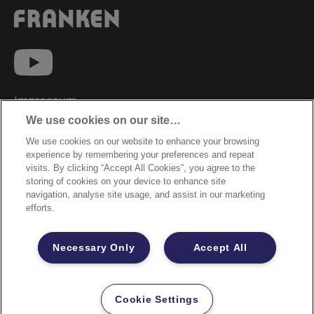
Impressum
We use cookies on our site…
Datenschutzhinweise
We use cookies on our website to enhance your browsing
Datenzugriffsberechtigung
experience by remembering your preferences and repeat
Sicherheitsdatenblätter
visits. By clicking “Accept All Cookies”, you agree to the
storing of cookies on your device to enhance site
Cookie Richtlinie
navigation, analyse site usage, and assist in our marketing
efforts.
Rechtliche Hinweise
Garantiebestimmungen
Necessary Only
Accept All
Site Map
©2026 ACCO Brands
Cookie Settings