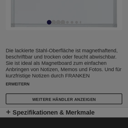
Die lackierte Stahl-Oberfläche ist magnethaftend,
beschriftbar und trocken oder feucht abwischbar.
Sie ist ideal als Magnetboard zum einfachen
Anbringen von Notizen, Memos und Fotos. Und für
kurzfristige Notizen durch FRANKEN
Tafelschreiber mit alkoholgelöster Tinte geeignet.
ERWEITERN
Silbereloxierter Aluminiumrahmen, inkl.
Ablageschale und Zubehör für die
WEITERE HÄNDLER ANZEIGEN
Wandbefestigung (Spiegelaufhängung oder durch
die Ecken, Schrauben und Dübel). Die verdeckte
Spezifikationen & Merkmale
Montage ist einfach, problemlos und kann
wahlweise im Hoch- oder Querformat erfolgen. SB-
Verpackung