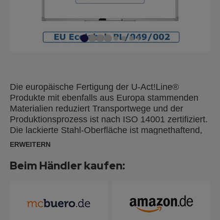
Die europäische Fertigung der U-Act!Line®
Produkte mit ebenfalls aus Europa stammenden
Materialien reduziert Transportwege und der
Produktionsprozess ist nach ISO 14001 zertifiziert.
Die lackierte Stahl-Oberfläche ist magnethaftend,
beschriftbar und trocken oder feucht abwischbar.
ERWEITERN
Sie ist ideal als Magnetboard zum einfachen
Anbringen von Notizen, Memos und Fotos. Und für
Beim Händler kaufen:
kurzfristige Notizen durch FRANKEN
Tafelschreiber mit alkoholgelöster Tinte geeignet.
Unsere U-Act!Line-Whiteboards tragen das
weltweit anerkannte EU-Umweltzeichen, das für
herausragende Umweltleistungen steht und eine