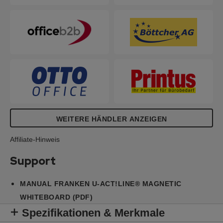
geringere Umweltbelastung während des
gesamten Produktlebenszyklus
gewährleistet. Silbereloxierter Aluminiumrahmen,
inkl. Ablageschale und Zubehör für die
Wandbefestigung (Spiegelaufhängung, Schrauben
und Dübel). Die Montage ist einfach, problemlos
und kann wahlweise im Hoch- oder Querformat
erfolgen. 5 Jahre Herstellergarantie.
WEITERE HÄNDLER ANZEIGEN
Affiliate-Hinweis
Support
MANUAL FRANKEN U-ACT!LINE® MAGNETIC
WHITEBOARD (PDF)
Spezifikationen & Merkmale