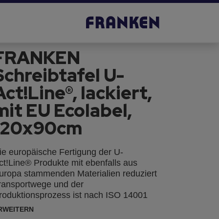
FRANKEN
Schreibtafel U-
Act!Line®, lackiert,
mit EU Ecolabel,
120x90cm
ie europäische Fertigung der U-
ct!Line® Produkte mit ebenfalls aus
uropa stammenden Materialien reduziert
ransportwege und der
roduktionsprozess ist nach ISO 14001
ertifiziert. Die lackierte Stahl-Oberfläche
RWEITERN
st magnethaftend, beschriftbar und