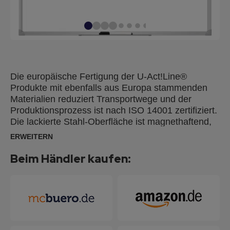
Die europäische Fertigung der U-Act!Line®
Produkte mit ebenfalls aus Europa stammenden
Materialien reduziert Transportwege und der
Produktionsprozess ist nach ISO 14001 zertifiziert.
Die lackierte Stahl-Oberfläche ist magnethaftend,
beschriftbar und trocken oder feucht abwischbar.
ERWEITERN
Sie ist ideal als Magnetboard zum einfachen
Anbringen von Notizen, Memos und Fotos. Und für
Beim Händler kaufen:
kurzfristige Notizen durch FRANKEN
Tafelschreiber mit alkoholgelöster Tinte geeignet.
Silbereloxierter Aluminiumrahmen, inkl.
Ablageschale und Zubehör für die
Wandbefestigung (Spiegelaufhängung, Schrauben
und Dübel). Die Montage ist einfach, problemlos