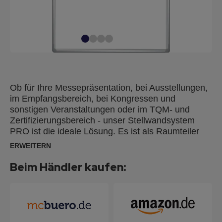
Ob für Ihre Messepräsentation, bei Ausstellungen,
im Empfangsbereich, bei Kongressen und
sonstigen Veranstaltungen oder im TQM- und
Zertifizierungsbereich - unser Stellwandsystem
PRO ist die ideale Lösung. Es ist als Raumteiler
genauso geeignet, wie auch als Präsentations-
ERWEITERN
oder Informationswand. Die vielfältigen
Kombinationsmöglichkeiten und Materialien
Beim Händler kaufen:
machen es sehr flexibel. Es kann jederzeit beliebig
erweitert werden und lässt sich in nahezu jedem
Winkel aufstellen. Die robuste Verarbeitung macht
den Einsatz auch in Lager- und
Produktionsbereichen auf Dauer möglich. Die PRO