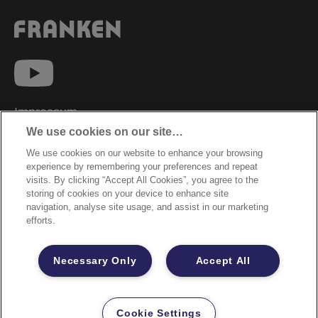
Impressum
We use cookies on our site…
Datenschutzhinweise
We use cookies on our website to enhance your browsing
Datenzugriffsberechtigung
experience by remembering your preferences and repeat
Sicherheitsdatenblätter
visits. By clicking “Accept All Cookies”, you agree to the
storing of cookies on your device to enhance site
Cookie Richtlinie
navigation, analyse site usage, and assist in our marketing
efforts.
Rechtliche Hinweise
Garantiebestimmungen
Necessary Only
Accept All
Site Map
©2026 ACCO Brands
Cookie Settings