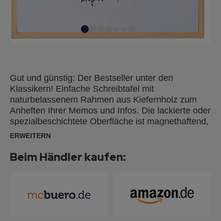
Gut und günstig: Der Bestseller unter den
Klassikern! Einfache Schreibtafel mit
naturbelassenem Rahmen aus Kiefernholz zum
Anheften Ihrer Memos und Infos. Die lackierte oder
spezialbeschichtete Oberfläche ist magnethaftend,
beschriftbar und trocken abwischbar. Sie ist ideal
ERWEITERN
als Magnetboard und für kurzfristige Notizen durch
FRANKEN Tafelschreiber mit alkoholgelöster Tinte
Beim Händler kaufen:
geeignet. Für dauerhafte Beschriftungen
empfehlen wir unsere emaillierten Schreibtafeln.
Die Montage ist einfach, problemlos und kann
wahlweise im Hoch- oder Querformat erfolgen.