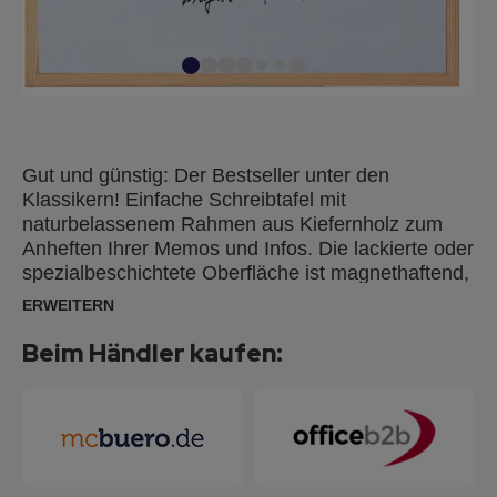
Gut und günstig: Der Bestseller unter den
Klassikern! Einfache Schreibtafel mit
naturbelassenem Rahmen aus Kiefernholz zum
Anheften Ihrer Memos und Infos. Die lackierte oder
spezialbeschichtete Oberfläche ist magnethaftend,
beschriftbar und trocken abwischbar. Sie ist ideal
ERWEITERN
als Magnetboard und für kurzfristige Notizen durch
FRANKEN Tafelschreiber mit alkoholgelöster Tinte
Beim Händler kaufen:
geeignet. Für dauerhafte Beschriftungen
empfehlen wir unsere emaillierten Schreibtafeln.
Die Montage ist einfach, problemlos und kann
wahlweise im Hoch- oder Querformat erfolgen.