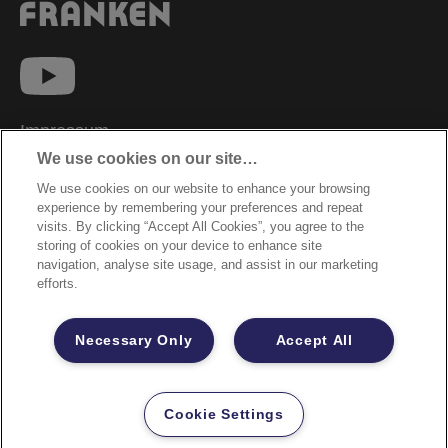
Impressum
We use cookies on our site…
Datenschutzhinweise
We use cookies on our website to enhance your browsing
Datenzugriffsberechtigung
experience by remembering your preferences and repeat
Sicherheitsdatenblätter
visits. By clicking “Accept All Cookies”, you agree to the
storing of cookies on your device to enhance site
Cookie Richtlinie
navigation, analyse site usage, and assist in our marketing
efforts.
Rechtliche Hinweise
Garantiebestimmungen
Necessary Only
Accept All
Site Map
©2026 ACCO Brands
Cookie Settings