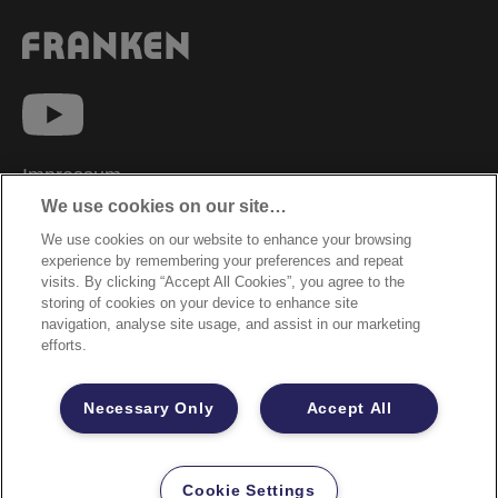
Impressum
We use cookies on our site…
Datenschutzhinweise
We use cookies on our website to enhance your browsing
Datenzugriffsberechtigung
experience by remembering your preferences and repeat
Sicherheitsdatenblätter
visits. By clicking “Accept All Cookies”, you agree to the
storing of cookies on your device to enhance site
Cookie Richtlinie
navigation, analyse site usage, and assist in our marketing
efforts.
Rechtliche Hinweise
Garantiebestimmungen
Necessary Only
Accept All
Site Map
©2026 ACCO Brands
Cookie Settings