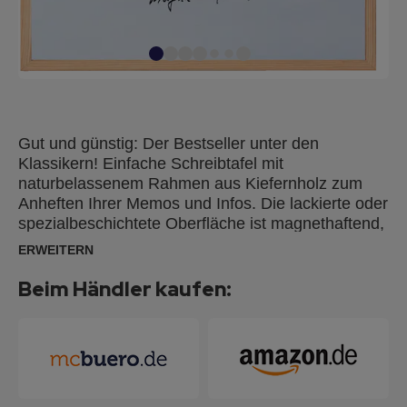
Gut und günstig: Der Bestseller unter den
Klassikern! Einfache Schreibtafel mit
naturbelassenem Rahmen aus Kiefernholz zum
Anheften Ihrer Memos und Infos. Die lackierte oder
spezialbeschichtete Oberfläche ist magnethaftend,
beschriftbar und trocken abwischbar. Sie ist ideal
ERWEITERN
als Magnetboard und für kurzfristige Notizen durch
FRANKEN Tafelschreiber mit alkoholgelöster Tinte
Beim Händler kaufen:
geeignet. Für dauerhafte Beschriftungen
empfehlen wir unsere emaillierten Schreibtafeln.
Die Montage ist einfach, problemlos und kann
wahlweise im Hoch- oder Querformat erfolgen.