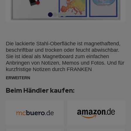
Die lackierte Stahl-Oberfläche ist magnethaftend,
beschriftbar und trocken oder feucht abwischbar.
Sie ist ideal als Magnetboard zum einfachen
Anbringen von Notizen, Memos und Fotos. Und für
kurzfristige Notizen durch FRANKEN
Tafelschreiber mit alkoholgelöster Tinte geeignet.
ERWEITERN
Silbereloxierter Aluminiumrahmen, inkl.
Ablageschale und Zubehör für die
Beim Händler kaufen:
Wandbefestigung (Spiegelaufhängung oder durch
die Ecken, Schrauben und Dübel). Die verdeckte
Montage ist einfach, problemlos und kann
wahlweise im Hoch- oder Querformat erfolgen.