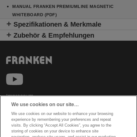
MANUAL FRANKEN PREMIUMLINE MAGNETIC
WHITEBOARD (PDF)
Spezifikationen & Merkmale
Zubehör & Empfehlungen
Impressum
We use cookies on our site…
Datenschutzhinweise
We use cookies on our website to enhance your browsing
Datenzugriffsberechtigung
experience by remembering your preferences and repeat
Sicherheitsdatenblätter
visits. By clicking “Accept All Cookies”, you agree to the
storing of cookies on your device to enhance site
Cookie Richtlinie
navigation, analyse site usage, and assist in our marketing