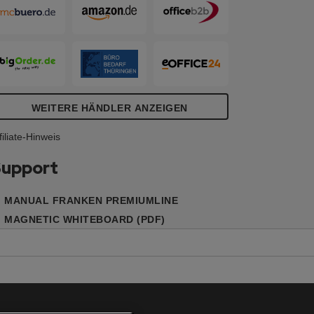
Spiegelaufhängung oder durch die
cken, Schrauben und Dübel). Die
erdeckte Montage ist einfach, problemlos
nd kann wahlweise im Hoch- oder
uerformat erfolgen.
WEITERE HÄNDLER ANZEIGEN
filiate-Hinweis
upport
MANUAL FRANKEN PREMIUMLINE
MAGNETIC WHITEBOARD (PDF)