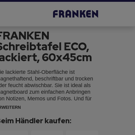
FRANKEN
Schreibtafel ECO,
lackiert, 60x45cm
ie lackierte Stahl-Oberfläche ist
agnethaftend, beschriftbar und trocken
der feucht abwischbar. Sie ist ideal als
agnetboard zum einfachen Anbringen
on Notizen, Memos und Fotos. Und für
urzfristige Notizen durch FRANKEN
RWEITERN
afelschreiber mit alkoholgelöster Tinte
eeignet. Silbereloxierter
eim Händler kaufen:
luminiumrahmen, inkl. Ablageschale und
ubehör für die Wandbefestigung