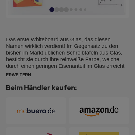
Das erste Whiteboard aus Glas, das diesen
Namen wirklich verdient! Im Gegensatz zu den
bisher im Markt üblichen Schreibtafeln aus Glas,
besticht sie durch ihre reinweiße Farbe, welche
durch einen geringen Eisenanteil im Glas erreicht
wird. Die magnethaftende Tafel ist in
ERWEITERN
verschiedenen Formaten erhältlich und die
rahmenlose Aufhängung rundet das überzeugende
Beim Händler kaufen:
Design ab. Alle Produkte sind miteinander
kombinierbar, denn die rahmenlosen Tafeln können
direkt neben- oder untereinander im Hoch oder
Querformat montiert werden. Lieferung inkl. 2
super starken Neodymmagneten sowie
Schrauben, Dübel, Montageschiene und
Bohrschablone. 25 Jahre Herstellergarantie auf die