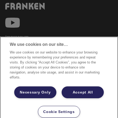
Impressum
We use cookies on our site…
Datenschutzhinweise
We use cookies on our website to enhance your browsing
Datenzugriffsberechtigung
experience by remembering your preferences and repeat
Sicherheitsdatenblätter
visits. By clicking “Accept All Cookies”, you agree to the
storing of cookies on your device to enhance site
Cookie Richtlinie
navigation, analyse site usage, and assist in our marketing
efforts.
Rechtliche Hinweise
Garantiebestimmungen
Necessary Only
Accept All
Site Map
©2026 ACCO Brands
Cookie Settings