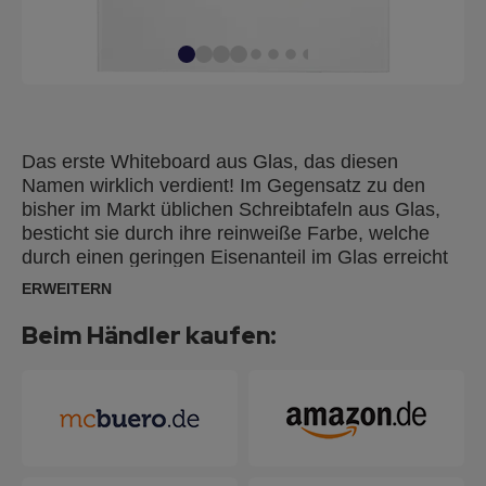
Das erste Whiteboard aus Glas, das diesen
Namen wirklich verdient! Im Gegensatz zu den
bisher im Markt üblichen Schreibtafeln aus Glas,
besticht sie durch ihre reinweiße Farbe, welche
durch einen geringen Eisenanteil im Glas erreicht
wird. Die magnethaftende Tafel ist in
ERWEITERN
verschiedenen Formaten erhältlich und die
rahmenlose Aufhängung rundet das überzeugende
Beim Händler kaufen:
Design ab. Alle Produkte sind miteinander
kombinierbar, denn die rahmenlosen Tafeln können
direkt neben- oder untereinander im Hoch oder
Querformat montiert werden. Lieferung inkl. 2
super starken Neodymmagneten sowie
Schrauben, Dübel, Montageschiene und