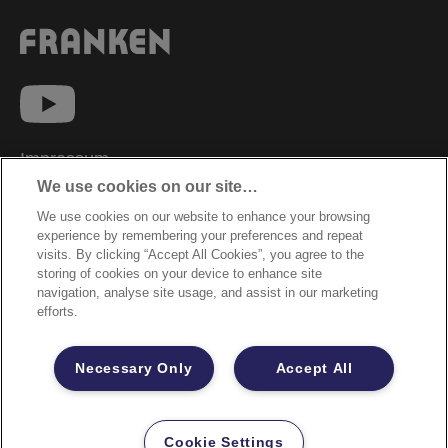
Impressum
We use cookies on our site…
Datenschutzhinweise
We use cookies on our website to enhance your browsing
Datenzugriffsberechtigung
experience by remembering your preferences and repeat
Sicherheitsdatenblätter
visits. By clicking “Accept All Cookies”, you agree to the
storing of cookies on your device to enhance site
Cookie Richtlinie
navigation, analyse site usage, and assist in our marketing
efforts.
Rechtliche Hinweise
Garantiebestimmungen
Necessary Only
Accept All
Site Map
©2026 ACCO Brands
Cookie Settings