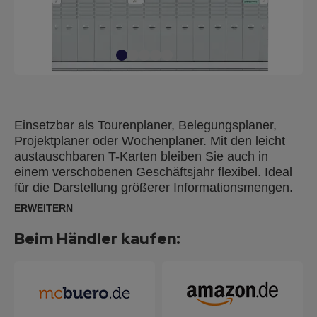
Einsetzbar als Tourenplaner, Belegungsplaner,
Projektplaner oder Wochenplaner. Mit den leicht
austauschbaren T-Karten bleiben Sie auch in
einem verschobenen Geschäftsjahr flexibel. Ideal
für die Darstellung größerer Informationsmengen.
Die T-Karten sind ideal für umfangreiche
ERWEITERN
Zusatzinformationen. Die Hauptinformation wird
auf dem oberen Sichtrand der T-Karten notiert.
Beim Händler kaufen:
Vorder- und Rückseite des Kartenrumpfes bieten
ausreichend Platz für alle Zusatzinformationen.