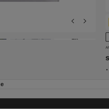
u
i
A
F
F
a
+6
Af
S
le