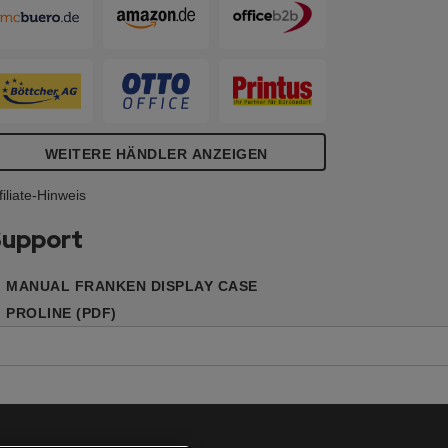
nd trocken oder feucht abwischbar. Sie
st ideal als Magnetboard zum einfachen
nbringen von Notizen, Memos und
otos. Und für kurzfristige Notizen durch
RANKEN Tafelschreiber mit
lkoholgelöster Tinte geeignet.
WEITERE HÄNDLER ANZEIGEN
filiate-Hinweis
upport
MANUAL FRANKEN DISPLAY CASE
PROLINE (PDF)