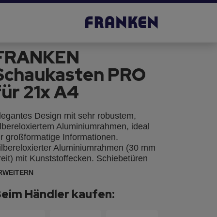
FRANKEN
Schaukasten PRO
für 21x A4
legantes Design mit sehr robustem,
ilbereloxiertem Aluminiumrahmen, ideal
ür großformatige Informationen.
ilbereloxierter Aluminiumrahmen (30 mm
reit) mit Kunststoffecken. Schiebetüren
us 4 mm ESG-Sicherheitsglas.
RWEITERN
ntegriertes Sicherheitsschloss mit 2
chlüsseln. Inkl. Montagematerial. Tiefe
eim Händler kaufen:
m Innenbereich: 3,2 cm. Die lackierte
berfläche ist magnethaftend, beschriftbar