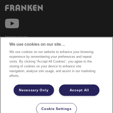
Impressum
We use cookies on our site…
Datenschutzhinweise
We use cookies on our website to enhance your browsing
Datenzugriffsberechtigung
experience by remembering your preferences and repeat
Sicherheitsdatenblätter
visits. By clicking “Accept All Cookies”, you agree to the
storing of cookies on your device to enhance site
Cookie Richtlinie
navigation, analyse site usage, and assist in our marketing
efforts.
Rechtliche Hinweise
Garantiebestimmungen
Necessary Only
Accept All
Site Map
©2026 ACCO Brands
Cookie Settings