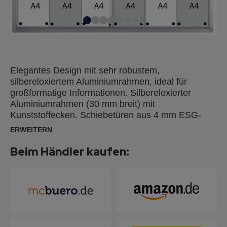
Elegantes Design mit sehr robustem,
silbereloxiertem Aluminiumrahmen, ideal für
großformatige Informationen. Silbereloxierter
Aluminiumrahmen (30 mm breit) mit
Kunststoffecken. Schiebetüren aus 4 mm ESG-
Sicherheitsglas. Integriertes Sicherheitsschloss mit
ERWEITERN
2 Schlüsseln. Inkl. Montagematerial. Tiefe im
Innenbereich: 3,2 cm. Die lackierte Oberfläche ist
Beim Händler kaufen:
magnethaftend, beschriftbar und trocken oder
feucht abwischbar. Sie ist ideal als Magnetboard
zum einfachen Anbringen von Notizen, Memos und
Fotos. Und für kurzfristige Notizen durch
FRANKEN Tafelschreiber mit alkoholgelöster Tinte
geeignet.