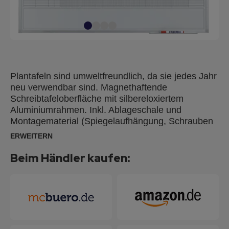
Plantafeln sind umweltfreundlich, da sie jedes Jahr
neu verwendbar sind. Magnethaftende
Schreibtafeloberfläche mit silbereloxiertem
Aluminiumrahmen. Inkl. Ablageschale und
Montagematerial (Spiegelaufhängung, Schrauben
und Dübel). Jahresplanung über 12 Monate mit 30
ERWEITERN
Positionen und extra Notizfeld, Tagesfeld: 4 x 10
mm, Indexfeld: 171 x 10 mm, Größe (B x H): 120 x
Beim Händler kaufen:
90 cm.