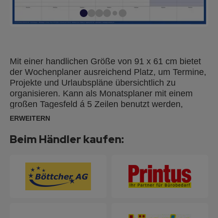
Mit einer handlichen Größe von 91 x 61 cm bietet
der Wochenplaner ausreichend Platz, um Termine,
Projekte und Urlaubspläne übersichtlich zu
organisieren. Kann als Monatsplaner mit einem
großen Tagesfeld á 5 Zeilen benutzt werden,
tragen Sie dazu einfach das jeweilige Datum ein.
ERWEITERN
Sie können dann leicht mehrere Termine pro Tag
mit der dazugehörigen Uhrzeit handschriftlich
Beim Händler kaufen:
festhalten. Die Nutzung als Wochenplaner für bis
zu 25 Positionen ist ebenfalls möglich, ohne
Datumseindruck ist er somit flexibel verwendbar.
Zusätzlich verfügt jede Spalte über ein separates
Notizfeld. Dieser Kalender für die Wand ist ideal für
den Einsatz im Büro oder zu Hause. Die laminierte
Kartonoberfläche (130g/m²) eignet sich perfekt für