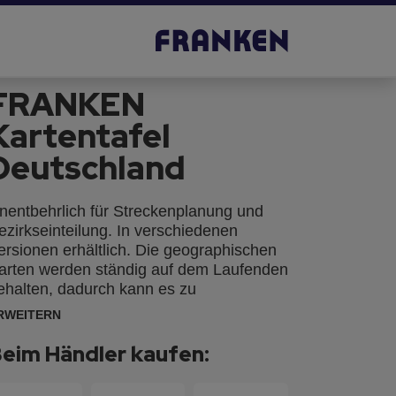
FRANKEN
Kartentafel
Deutschland
nentbehrlich für Streckenplanung und
ezirkseinteilung. In verschiedenen
ersionen erhältlich. Die geographischen
arten werden ständig auf dem Laufenden
ehalten, dadurch kann es zu
eringfügigen Abweichungen kommen.
RWEITERN
eim Händler kaufen: