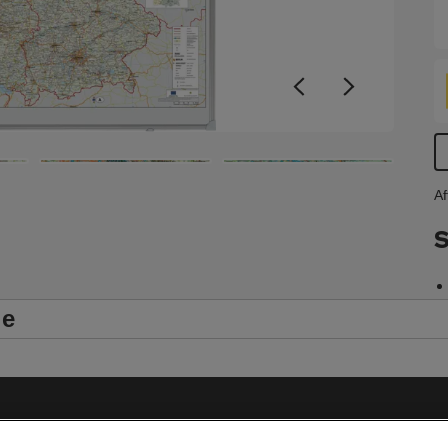
Af
S
le
Impressum