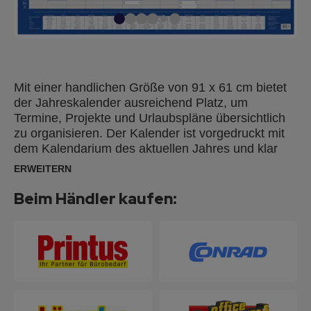
Mit einer handlichen Größe von 91 x 61 cm bietet
der Jahreskalender ausreichend Platz, um
Termine, Projekte und Urlaubspläne übersichtlich
zu organisieren. Der Kalender ist vorgedruckt mit
dem Kalendarium des aktuellen Jahres und klar
strukturiert mit 14 vertikal angeordneten Monaten
ERWEITERN
und großen Tagesfeldern. Dieser Jahresplaner für
die Wand ist ideal für den Einsatz im Büro oder zu
Beim Händler kaufen:
Hause, wo Sie alle Ihre Termine und Aktivitäten für
das ganze Jahr auf einen Blick haben. Mit deutlich
gekennzeichneten Feiertagen und einer Übersicht
über die Ferien der einzelnen Bundesländer. Die
laminierte Kartonoberfläche (130g/m²) eignet sich
perfekt für abwischbare Boardmarker. Der Planer
wird gerollt geliefert und lässt sich so problemlos