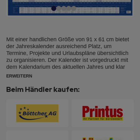
Mit einer handlichen Größe von 91 x 61 cm bietet
der Jahreskalender ausreichend Platz, um
Termine, Projekte und Urlaubspläne übersichtlich
zu organisieren. Der Kalender ist vorgedruckt mit
dem Kalendarium des aktuellen Jahres und klar
strukturiert mit 12 horizontal angeordneten
ERWEITERN
Monaten. Dieser Jahresplaner für die Wand ist
ideal für den Einsatz im Büro oder zu Hause, wo
Beim Händler kaufen:
Sie alle Ihre Termine und Aktivitäten für das ganze
Jahr auf einen Blick haben. Mit deutlich
gekennzeichneten Feiertagen und einer Übersicht
über die Ferien der einzelnen Bundesländer. Die
laminierte Kartonoberfläche (130g/m²) eignet sich
perfekt für abwischbare Boardmarker. Der Planer
wird gerollt geliefert und lässt sich so problemlos