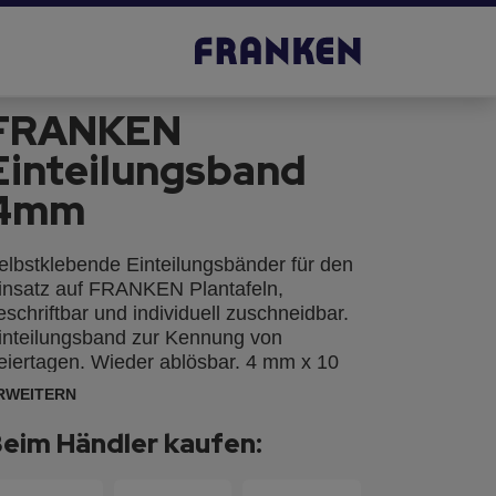
FRANKEN
Einteilungsband
4mm
elbstklebende Einteilungsbänder für den
insatz auf FRANKEN Plantafeln,
eschriftbar und individuell zuschneidbar.
inteilungsband zur Kennung von
eiertagen. Wieder ablösbar. 4 mm x 10
. Farbe: graublau. Inhalt/Setinhalt: 1
RWEITERN
olle.
eim Händler kaufen: