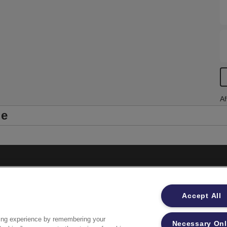
Af
le
Impressum
Accept All
Datenschutzhinweise
Datenzugriffsberechtigung
ing experience by remembering your
Necessary On