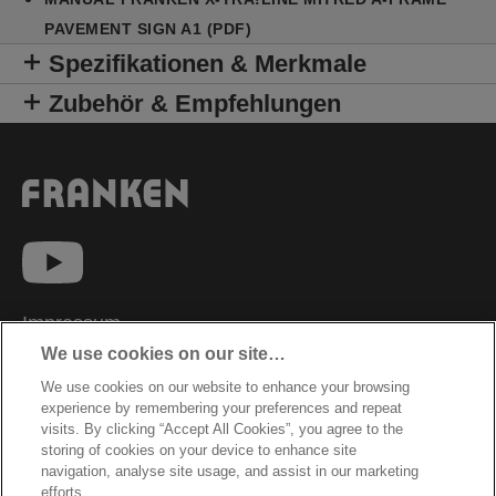
PAVEMENT SIGN A1 (PDF)
Spezifikationen & Merkmale
Zubehör & Empfehlungen
Impressum
We use cookies on our site…
Datenschutzhinweise
We use cookies on our website to enhance your browsing
Datenzugriffsberechtigung
experience by remembering your preferences and repeat
Sicherheitsdatenblätter
visits. By clicking “Accept All Cookies”, you agree to the
storing of cookies on your device to enhance site
Cookie Richtlinie
navigation, analyse site usage, and assist in our marketing
efforts.