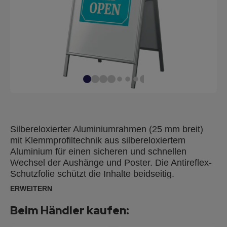
Silbereloxierter Aluminiumrahmen (25 mm breit)
mit Klemmprofiltechnik aus silbereloxiertem
Aluminium für einen sicheren und schnellen
Wechsel der Aushänge und Poster. Die Antireflex-
Schutzfolie schützt die Inhalte beidseitig.
Spritzwassergeschützt für die Verwendung auch im
ERWEITERN
Freien bei normalen Wetterbedingungen. Motiv-
Größe: A1
Beim Händler kaufen: