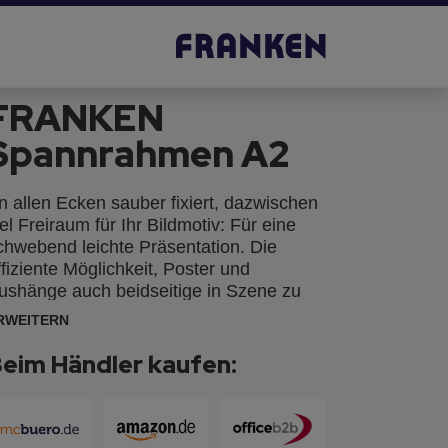
FRANKEN
Spannrahmen A2
n allen Ecken sauber fixiert, dazwischen
iel Freiraum für Ihr Bildmotiv: Für eine
chwebend leichte Präsentation. Die
ffiziente Möglichkeit, Poster und
ushänge auch beidseitige in Szene zu
etzen. Problemloser Posterwechsel dank
RWEITERN
er praktischen Clipaufhängung aus
unststoff.
eim Händler kaufen: