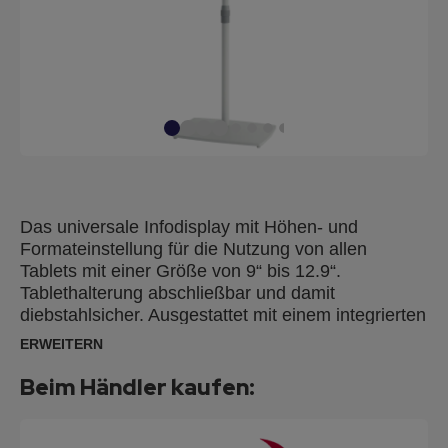
Das universale Infodisplay mit Höhen- und
Formateinstellung für die Nutzung von allen
Tablets mit einer Größe von 9“ bis 12.9“.
Tablethalterung abschließbar und damit
diebstahlsicher. Ausgestattet mit einem integrierten
Kabelmanagementsystem, mit dem Sie Ihr Tablet
ERWEITERN
während der Nutzung aufladen können und
gleichzeitig für Ordnung und Übersichtlichkeit
Beim Händler kaufen:
sorgen. Der Eisenfuß mit Kunststoffabdeckung
sorgt für einen sicheren Stand.