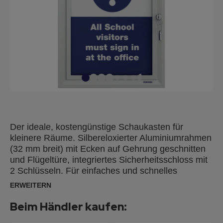
Der ideale, kostengünstige Schaukasten für
kleinere Räume. Silbereloxierter Aluminiumrahmen
(32 mm breit) mit Ecken auf Gehrung geschnitten
und Flügeltüre, integriertes Sicherheitsschloss mit
2 Schlüsseln. Für einfaches und schnelles
Wechseln der Aushänge und sicherer
ERWEITERN
Aufbewahrung. Inkl. Montagematerial (Schrauben
und Dübel) zur Wandmontage im Hoch- oder
Beim Händler kaufen:
Querformat. Motiv-Größe: A4