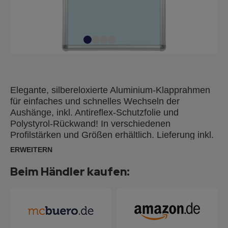
Elegante, silbereloxierte Aluminium-Klapprahmen
für einfaches und schnelles Wechseln der
Aushänge, inkl. Antireflex-Schutzfolie und
Polystyrol-Rückwand! In verschiedenen
Profilstärken und Größen erhältlich. Lieferung inkl.
Schrauben und Dübel für die Wandmontage im
ERWEITERN
Hoch- oder Querformat.
Beim Händler kaufen: