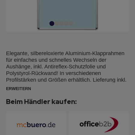
Elegante, silbereloxierte Aluminium-Klapprahmen
für einfaches und schnelles Wechseln der
Aushänge, inkl. Antireflex-Schutzfolie und
Polystyrol-Rückwand! In verschiedenen
Profilstärken und Größen erhältlich. Lieferung inkl.
Schrauben und Dübel für die Wandmontage im
ERWEITERN
Hoch- oder Querformat.
Beim Händler kaufen: