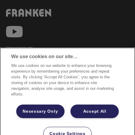
Impressum
We use cookies on our site…
Datenschutzhinweise
We use cookies on our website to enhance your browsing
Datenzugriffsberechtigung
experience by remembering your preferences and repeat
Sicherheitsdatenblätter
visits. By clicking “Accept All Cookies”, you agree to the
storing of cookies on your device to enhance site
Cookie Richtlinie
navigation, analyse site usage, and assist in our marketing
efforts.
Rechtliche Hinweise
Garantiebestimmungen
Necessary Only
Accept All
Site Map
©2026 ACCO Brands
Cookie Settings