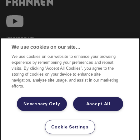
Impressum
We use cookies on our site…
Datenschutzhinweise
We use cookies on our website to enhance your browsing
Datenzugriffsberechtigung
experience by remembering your preferences and repeat
Sicherheitsdatenblätter
visits. By clicking “Accept All Cookies”, you agree to the
storing of cookies on your device to enhance site
Cookie Richtlinie
navigation, analyse site usage, and assist in our marketing
efforts.
Rechtliche Hinweise
Garantiebestimmungen
Necessary Only
Accept All
Site Map
©2026 ACCO Brands
Cookie Settings