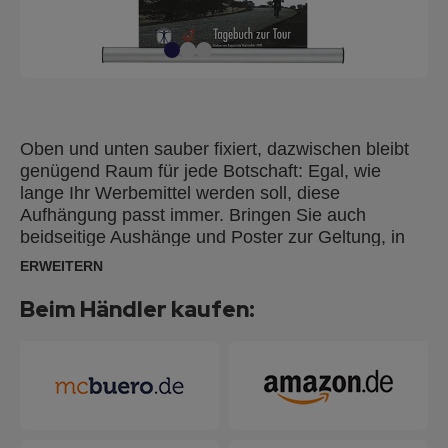
Oben und unten sauber fixiert, dazwischen bleibt
genügend Raum für jede Botschaft: Egal, wie
lange Ihr Werbemittel werden soll, diese
Aufhängung passt immer. Bringen Sie auch
beidseitige Aushänge und Poster zur Geltung, in
dem Sie sie einfach von der Decke abhängen! Die
ERWEITERN
Länge ist individuell einstellbar, da
Prospektmaterial oder Poster nur von oben und
Beim Händler kaufen:
unten festgehalten werden.