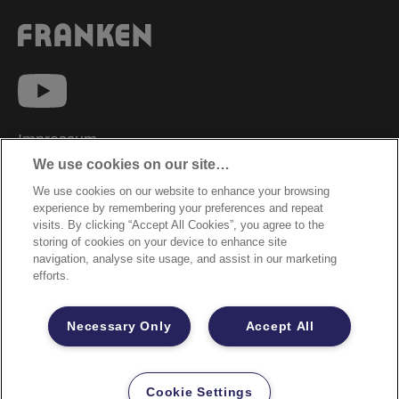
Impressum
We use cookies on our site…
Datenschutzhinweise
We use cookies on our website to enhance your browsing
Datenzugriffsberechtigung
experience by remembering your preferences and repeat
Sicherheitsdatenblätter
visits. By clicking “Accept All Cookies”, you agree to the
storing of cookies on your device to enhance site
Cookie Richtlinie
navigation, analyse site usage, and assist in our marketing
efforts.
Rechtliche Hinweise
Garantiebestimmungen
Necessary Only
Accept All
Site Map
©2026 ACCO Brands
Cookie Settings