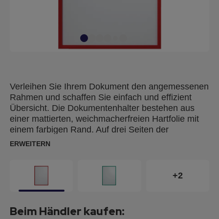
Verleihen Sie Ihrem Dokument den angemessenen
Rahmen und schaffen Sie einfach und effizient
Übersicht. Die Dokumentenhalter bestehen aus
einer mattierten, weichmacherfreien Hartfolie mit
einem farbigen Rand. Auf drei Seiten der
Rückseite sind je nach Version Magnet- oder
ERWEITERN
Klebestreifen angebracht. So können die
Dokumente durch die offene Seite schnell
ausgetauscht werden, ohne dass der
+2
Dokumentenhalter von seinem Untergrund entfernt
werden muss.
Beim Händler kaufen: