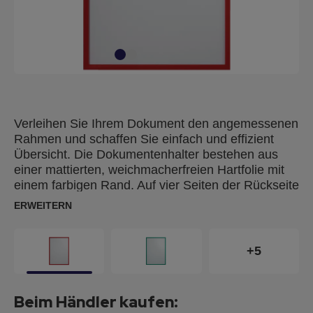
Verleihen Sie Ihrem Dokument den angemessenen
Rahmen und schaffen Sie einfach und effizient
Übersicht. Die Dokumentenhalter bestehen aus
einer mattierten, weichmacherfreien Hartfolie mit
einem farbigen Rand. Auf vier Seiten der Rückseite
sind Magnetstreifen angebracht, die sich für den
ERWEITERN
Dokumentenaustausch leicht von jedem beliebigen
Metalluntergrund entfernen lassen.
+5
Beim Händler kaufen: