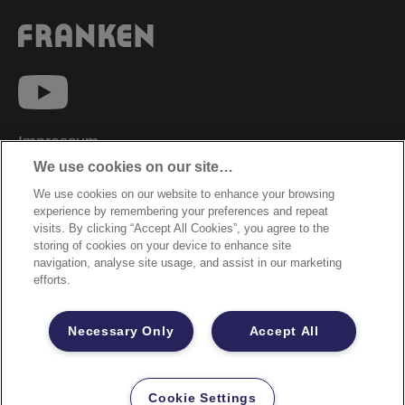
Impressum
We use cookies on our site…
Datenschutzhinweise
We use cookies on our website to enhance your browsing
Datenzugriffsberechtigung
experience by remembering your preferences and repeat
Sicherheitsdatenblätter
visits. By clicking “Accept All Cookies”, you agree to the
storing of cookies on your device to enhance site
Cookie Richtlinie
navigation, analyse site usage, and assist in our marketing
efforts.
Rechtliche Hinweise
Garantiebestimmungen
Necessary Only
Accept All
Site Map
©2026 ACCO Brands
Cookie Settings