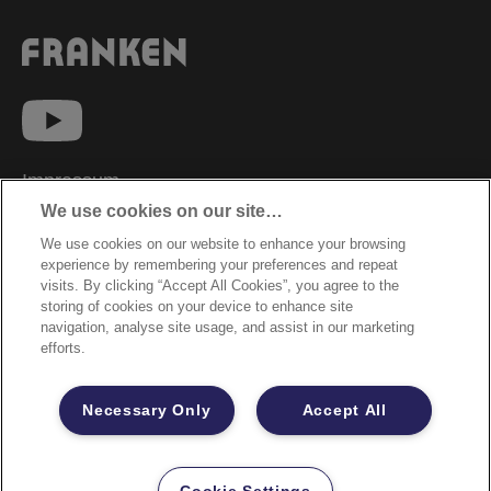
Impressum
We use cookies on our site…
Datenschutzhinweise
We use cookies on our website to enhance your browsing
Datenzugriffsberechtigung
experience by remembering your preferences and repeat
Sicherheitsdatenblätter
visits. By clicking “Accept All Cookies”, you agree to the
storing of cookies on your device to enhance site
Cookie Richtlinie
navigation, analyse site usage, and assist in our marketing
efforts.
Rechtliche Hinweise
Garantiebestimmungen
Necessary Only
Accept All
Site Map
©2026 ACCO Brands
Cookie Settings