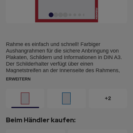
Rahme es einfach und schnell! Farbiger
Aushangrahmen für die sichere Anbringung von
Plakaten, Schildern und Informationen in DIN A3.
Der Schilderhalter verfügt über einen
Magnetstreifen an der Innenseite des Rahmens,
der einen schnellen und einfachen Wechsel des
ERWEITERN
Inhalts ermöglicht und die Seiten sicher hält.
Dieser magnetische Posterrahmen lässt sich dank
seiner vollflächig selbstklebenden Rückseite
+2
sowohl im Hoch- als auch im Querformat fest an
glatten Oberflächen anbringen und wieder ablösen.
Die transparente, matte Abdeckung schützt den
Beim Händler kaufen:
darunter liegenden Inhalt und kann abgewischt
werden. Anzeigebereich A3. Packung mit 2