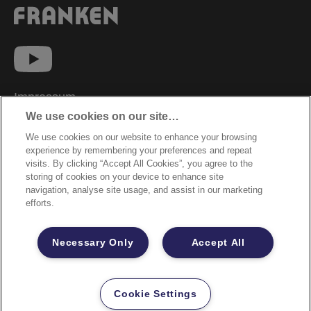
Impressum
We use cookies on our site…
Datenschutzhinweise
We use cookies on our website to enhance your browsing
Datenzugriffsberechtigung
experience by remembering your preferences and repeat
Sicherheitsdatenblätter
visits. By clicking “Accept All Cookies”, you agree to the
storing of cookies on your device to enhance site
Cookie Richtlinie
navigation, analyse site usage, and assist in our marketing
efforts.
Rechtliche Hinweise
Garantiebestimmungen
Necessary Only
Accept All
Site Map
©2026 ACCO Brands
Cookie Settings