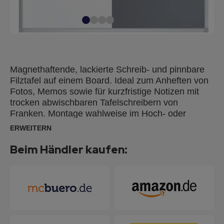
Magnethaftende, lackierte Schreib- und pinnbare
Filztafel auf einem Board. Ideal zum Anheften von
Fotos, Memos sowie für kurzfristige Notizen mit
trocken abwischbaren Tafelschreibern von
Franken. Montage wahlweise im Hoch- oder
Querformat mit Spiegelaufhängung oder verdeckt
ERWEITERN
durch die Ecken. Lieferung inkl. Ablageleiste,
Spiegelaufhängung, Schrauben und Dübel.
Beim Händler kaufen:
Silbereloxierter Aluminiumrahmen mit hellgrauen
Kunststoffecken.