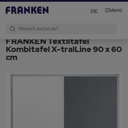
Menü
DE
FRANKEN Textiltafel
Kombitafel X-tra!Line 90 x 60
cm