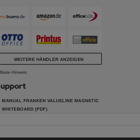
nkl. Ablageleiste, Spiegelaufhängung,
chrauben und Dübel. Silbereloxierter
luminiumrahmen mit hellgrauen
unststoffecken.
WEITERE HÄNDLER ANZEIGEN
filiate-Hinweis
upport
MANUAL FRANKEN VALUELINE MAGNETIC
WHITEBOARD (PDF)