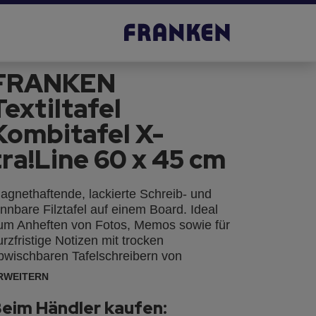
FRANKEN
Textiltafel
Kombitafel X-
tra!Line 60 x 45 cm
agnethaftende, lackierte Schreib- und
innbare Filztafel auf einem Board. Ideal
um Anheften von Fotos, Memos sowie für
urzfristige Notizen mit trocken
bwischbaren Tafelschreibern von
ranken. Montage wahlweise im Hoch-
RWEITERN
der Querformat mit Spiegelaufhängung
der verdeckt durch die Ecken. Lieferung
eim Händler kaufen: