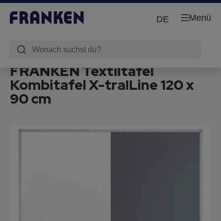
Menü
DE
FRANKEN Textiltafel
Kombitafel X-tra!Line 120 x
90 cm