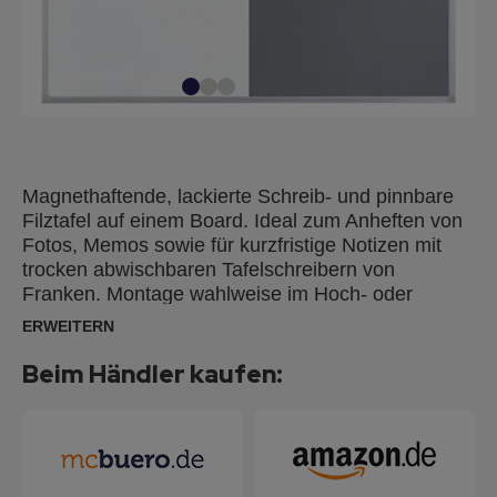
Magnethaftende, lackierte Schreib- und pinnbare
Filztafel auf einem Board. Ideal zum Anheften von
Fotos, Memos sowie für kurzfristige Notizen mit
trocken abwischbaren Tafelschreibern von
Franken. Montage wahlweise im Hoch- oder
Querformat mit Spiegelaufhängung oder verdeckt
ERWEITERN
durch die Ecken. Lieferung inkl. Ablageleiste,
Spiegelaufhängung, Schrauben und Dübel.
Beim Händler kaufen:
Silbereloxierter Aluminiumrahmen mit hellgrauen
Kunststoffecken.