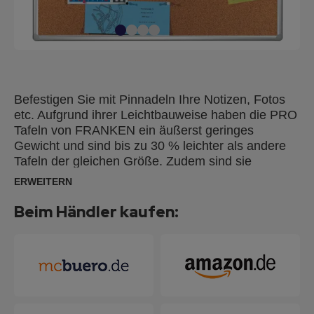
Befestigen Sie mit Pinnadeln Ihre Notizen, Fotos
etc. Aufgrund ihrer Leichtbauweise haben die PRO
Tafeln von FRANKEN ein äußerst geringes
Gewicht und sind bis zu 30 % leichter als andere
Tafeln der gleichen Größe. Zudem sind sie
besonders stabil durch ein Rückseitenblech, das
ERWEITERN
schon beim kleinsten Format serienmäßig
vorhanden ist. Die Montage ist einfach, problemlos
Beim Händler kaufen:
und kann wahlweise im Hoch- oder Querformat
erfolgen. Lieferung inkl. Montageschiene,
Sicherungshalter, Schrauben und Dübel.
Hochwertiger, silbereloxierter Aluminium-
Systemrahmen mit hellgrauen Kunststoffecken.
Die Tafeln sind auch verwendbar für Stative,